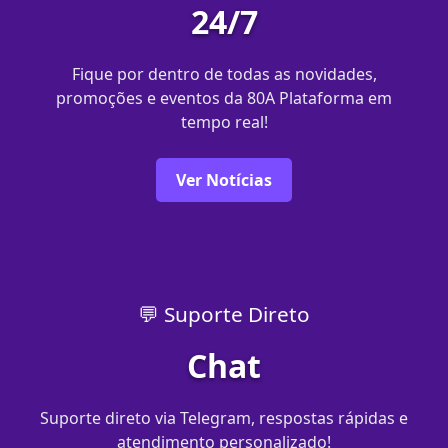
24/7
Fique por dentro de todas as novidades,
promoções e eventos da 80A Plataforma em
tempo real!
Ver Notícias
💬 Suporte Direto
Chat
Suporte direto via Telegram, respostas rápidas e
atendimento personalizado!