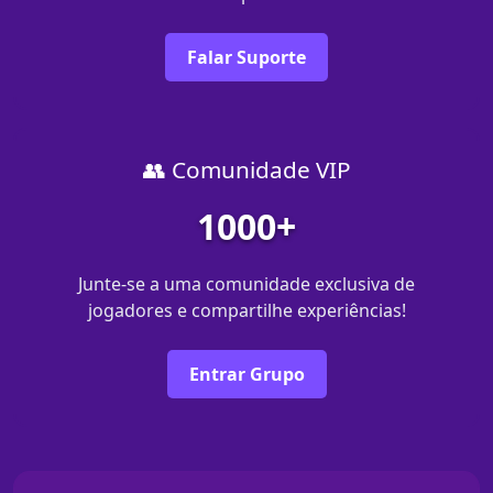
Falar Suporte
👥 Comunidade VIP
1000+
Junte-se a uma comunidade exclusiva de
jogadores e compartilhe experiências!
Entrar Grupo