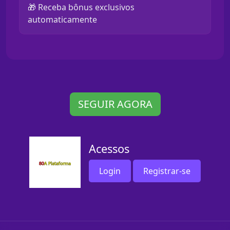
🎁 Receba bônus exclusivos
automaticamente
SEGUIR AGORA
Acessos
Login
Registrar-se