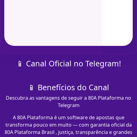
📱 Canal Oficial no Telegram!
📱 Benefícios do Canal
Descubra as vantagens de seguir a 80A Plataforma no
Telegram
A 80A Plataforma é um software de apostas que
transforma pouco em muito — com garantia oficial da
80A Plataforma Brasil , justiça, transparência e grandes