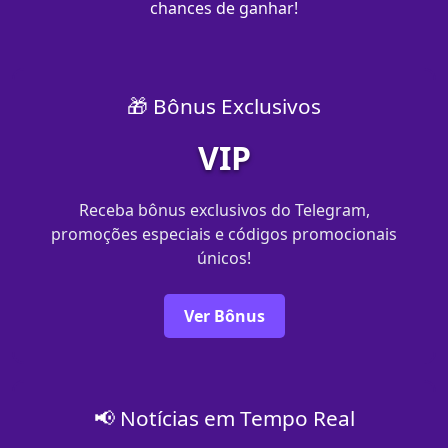
chances de ganhar!
🎁 Bônus Exclusivos
VIP
Receba bônus exclusivos do Telegram,
promoções especiais e códigos promocionais
únicos!
Ver Bônus
📢 Notícias em Tempo Real