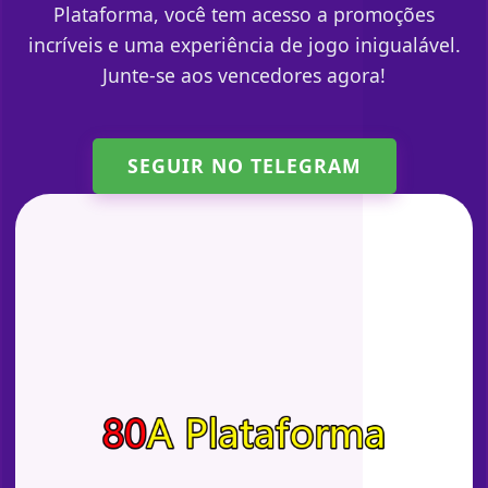
Plataforma, você tem acesso a promoções
incríveis e uma experiência de jogo inigualável.
Junte-se aos vencedores agora!
SEGUIR NO TELEGRAM