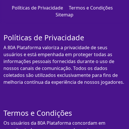
Políticas de Privacidade
Termos e Condições
Sitemap
Políticas de Privacidade
A 80A Plataforma valoriza a privacidade de seus
usuários e está empenhada em proteger todas as
informações pessoais fornecidas durante o uso de
nossos canais de comunicação. Todos os dados
coletados são utilizados exclusivamente para fins de
melhoria contínua da experiência de nossos jogadores.
Termos e Condições
Os usuários da 80A Plataforma concordam em