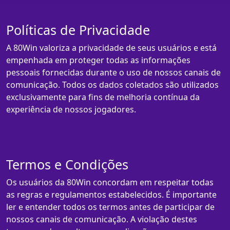
Políticas de Privacidade
A 80Win valoriza a privacidade de seus usuários e está
empenhada em proteger todas as informações
pessoais fornecidas durante o uso de nossos canais de
comunicação. Todos os dados coletados são utilizados
exclusivamente para fins de melhoria contínua da
experiência de nossos jogadores.
Termos e Condições
Os usuários da 80Win concordam em respeitar todas
as regras e regulamentos estabelecidos. É importante
ler e entender todos os termos antes de participar de
nossos canais de comunicação. A violação destes