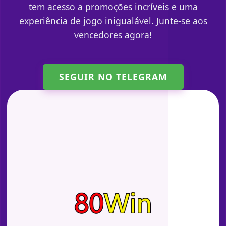
tem acesso a promoções incríveis e uma
experiência de jogo inigualável. Junte-se aos
vencedores agora!
SEGUIR NO TELEGRAM