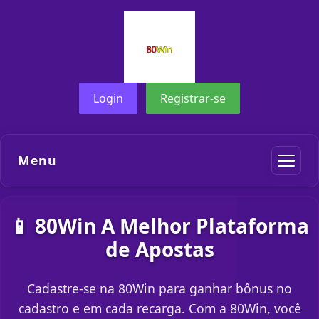
Login
Registrar-se
Menu
📱 80Win A Melhor Plataforma
de Apostas
Cadastre-se na 80Win para ganhar bônus no
cadastro e em cada recarga. Com a 80Win, você