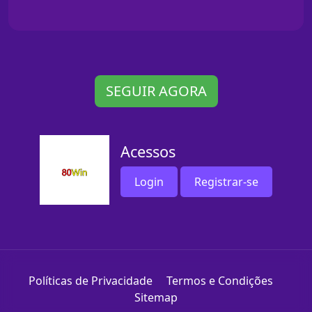
SEGUIR AGORA
Acessos
Login
Registrar-se
Políticas de Privacidade
Termos e Condições
Sitemap