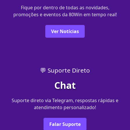
Fique por dentro de todas as novidades,
promoções e eventos da 80Win em tempo real!
Ver Notícias
💬 Suporte Direto
Chat
Suporte direto via Telegram, respostas rápidas e
atendimento personalizado!
Falar Suporte