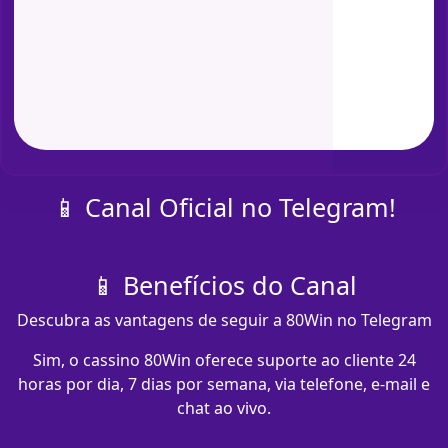
📱 Canal Oficial no Telegram!
📱 Benefícios do Canal
Descubra as vantagens de seguir a 80Win no Telegram
Sim, o cassino 80Win oferece suporte ao cliente 24
horas por dia, 7 dias por semana, via telefone, e-mail e
chat ao vivo.