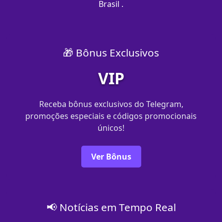
Brasil .
🎁 Bônus Exclusivos
VIP
Receba bônus exclusivos do Telegram,
promoções especiais e códigos promocionais
únicos!
Ver Bônus
📢 Notícias em Tempo Real