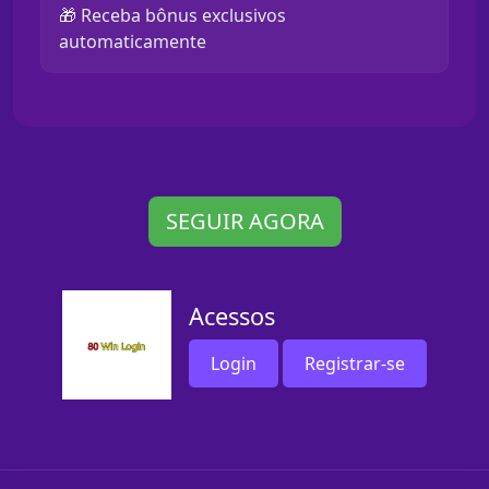
🎁 Receba bônus exclusivos
automaticamente
SEGUIR AGORA
Acessos
Login
Registrar-se