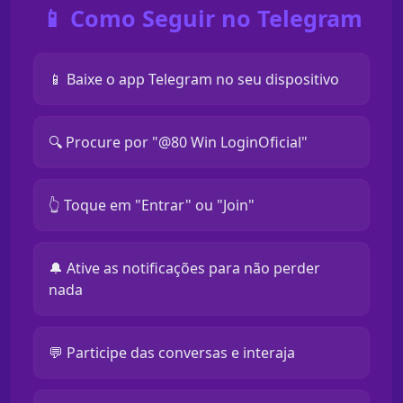
📱 Como Seguir no Telegram
📱 Baixe o app Telegram no seu dispositivo
🔍 Procure por "@80 Win LoginOficial"
👆 Toque em "Entrar" ou "Join"
🔔 Ative as notificações para não perder
nada
💬 Participe das conversas e interaja