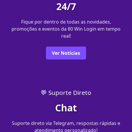
24/7
Fique por dentro de todas as novidades,
promoções e eventos da 80 Win Login em tempo
real!
Ver Notícias
💬 Suporte Direto
Chat
Suporte direto via Telegram, respostas rápidas e
atendimento personalizado!