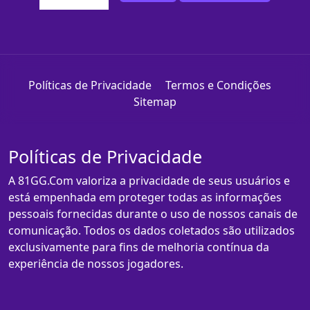
Políticas de Privacidade
Termos e Condições
Sitemap
Políticas de Privacidade
A 81GG.Com valoriza a privacidade de seus usuários e
está empenhada em proteger todas as informações
pessoais fornecidas durante o uso de nossos canais de
comunicação. Todos os dados coletados são utilizados
exclusivamente para fins de melhoria contínua da
experiência de nossos jogadores.