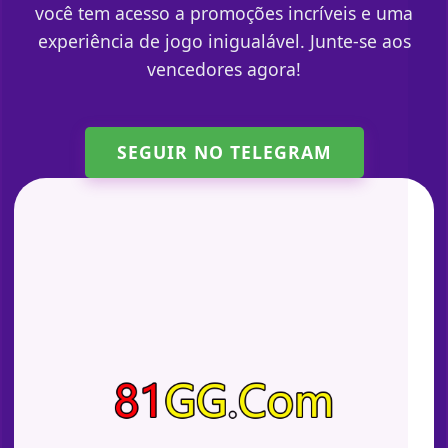
você tem acesso a promoções incríveis e uma
experiência de jogo inigualável. Junte-se aos
vencedores agora!
SEGUIR NO TELEGRAM