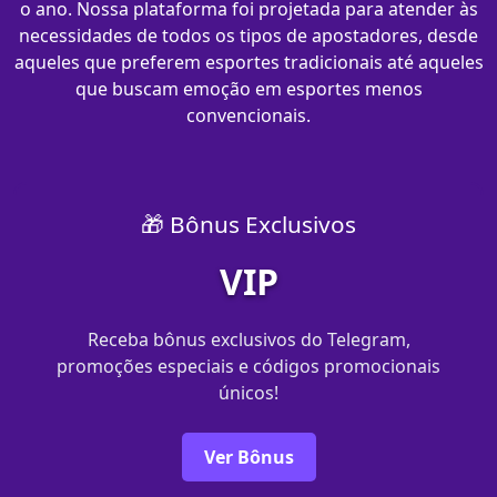
o ano. Nossa plataforma foi projetada para atender às
necessidades de todos os tipos de apostadores, desde
aqueles que preferem esportes tradicionais até aqueles
que buscam emoção em esportes menos
convencionais.
🎁 Bônus Exclusivos
VIP
Receba bônus exclusivos do Telegram,
promoções especiais e códigos promocionais
únicos!
Ver Bônus