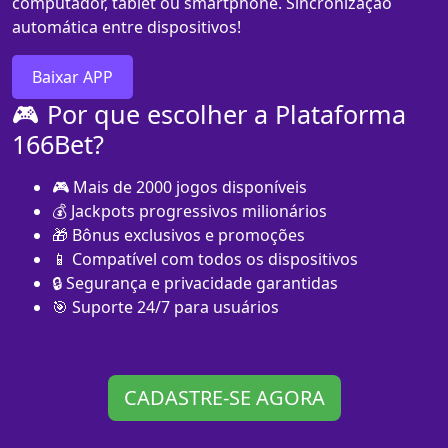
computador, tablet ou smartphone. Sincronização
automática entre dispositivos!
Baixar APP
🎮 Por que escolher a Plataforma
166Bet?
🎮 Mais de 2000 jogos disponíveis
💰 Jackpots progressivos milionários
🎁 Bônus exclusivos e promoções
📱 Compatível com todos os dispositivos
🔒 Segurança e privacidade garantidas
🎯 Suporte 24/7 para usuários
CADASTRE-SE AGORA