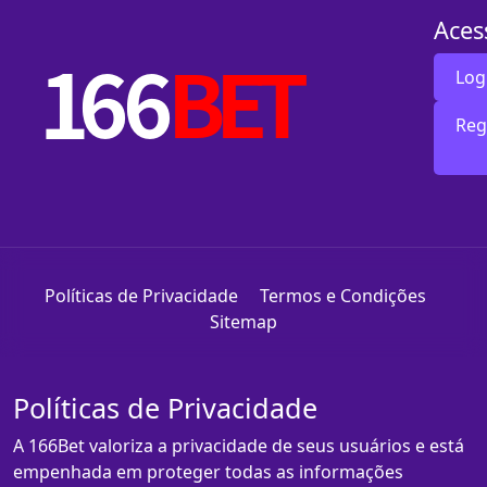
Aces
Log
Reg
Políticas de Privacidade
Termos e Condições
Sitemap
Políticas de Privacidade
A 166Bet valoriza a privacidade de seus usuários e está
empenhada em proteger todas as informações